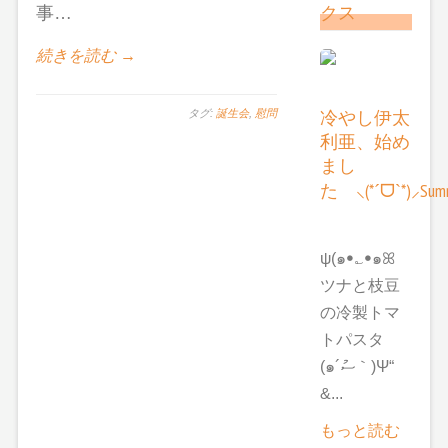
クス
事…
続きを読む →
冷やし伊太
タグ:
誕生会
,
慰問
利亜、始め
まし
た ⸜(*ˊᗜˋ*)⸝Summ
ψ(๑ꔷ؎ꔷ๑ꕤ
ツナと枝豆
の冷製トマ
トパスタ
(๑´ސު｀)Ψ“
&...
もっと読む