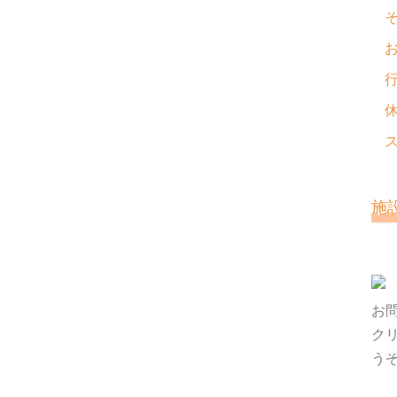
施
お
ク
う