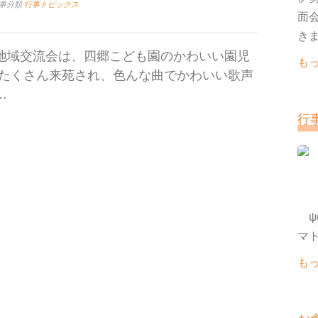
事分類
行事トピックス
面
きま
地域交流会は、四郷こども園のかわいい園児
も
 たくさん来苑され、色んな曲でかわいい歌声
…
行
ψ(
も