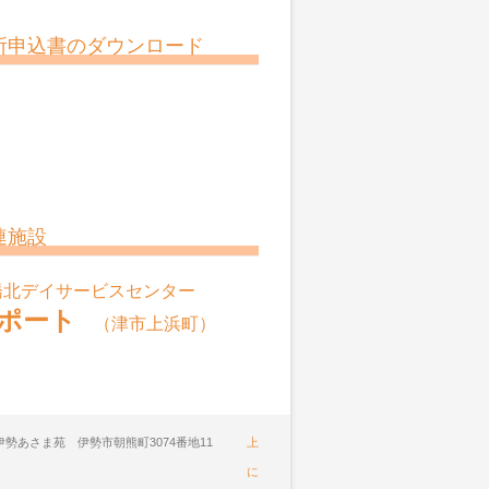
所申込書のダウンロード
連施設
橋北デイサービスセンター
ポート
（津市上浜町）
ア伊勢あさま苑 伊勢市朝熊町3074番地11
上
に