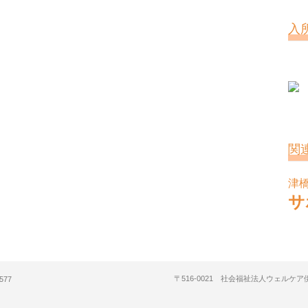
入
関
津
サ
〒516-0021 社会福祉法人ウェルケ
577