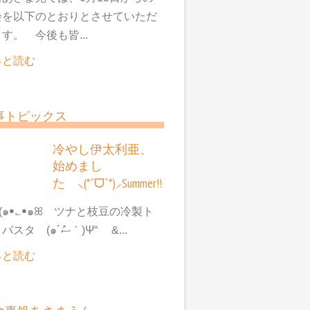
会を以下のとおりとさせていただ
す。 今後も皆...
っと読む
事トピックス
冷やし伊太利亜、
始めまし
た ⸜(*ˊᗜˋ*)⸝Summer!!
๑ꔷ؎ꔷ๑ꕤ ツナと枝豆の冷製ト
マトパスタ (๑´ސު｀)Ψ“ &...
っと読む