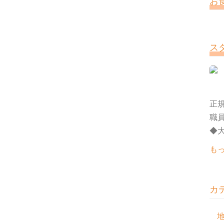
お
ス
正規
職
◆大
も
カ