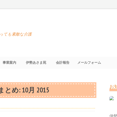
っても素敵な介護
事業案内
伊勢あさま苑
会計報告
メールフォーム
お
まとめ:
10月 2015
伊