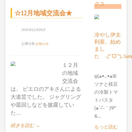
クス
☆12月地域交流会★
2015年12月29日
冷やし伊太
利亜、始め
記事分類
お知らせ
まし
た ⸜(*ˊᗜˋ*)⸝Summ
１２月
の地域
ψ(๑ꔷ؎ꔷ๑ꕤ
交流会
ツナと枝豆
は、 ピエロのアキさんによる
の冷製トマ
大道芸でした。 ジャグリング
トパスタ
や皿回しなどを披露してい
(๑´ސު｀)Ψ“
た…
&...
続きを読む →
もっと読む