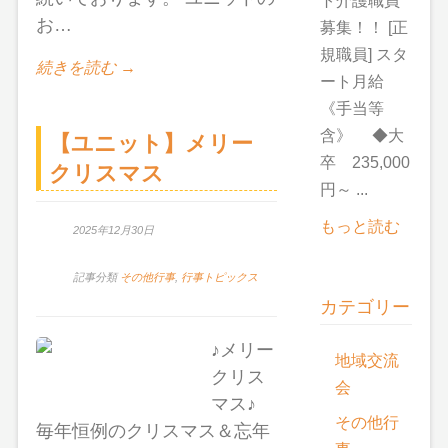
ト介護職員
お…
募集！！ [正
規職員] スタ
続きを読む →
ート月給
《手当等
含》 ◆大
【ユニット】メリー
卒 235,000
クリスマス
円～ ...
もっと読む
2025年12月30日
記事分類
その他行事
,
行事トピックス
カテゴリー
♪メリー
地域交流
クリス
会
マス♪
その他行
毎年恒例のクリスマス＆忘年