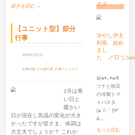
クス
続きを読む →
【ユニット型】節分
冷やし伊太
行事
利亜、始め
まし
2026年3月1日
た ⸜(*ˊᗜˋ*)⸝Summ
記事分類
その他行事
,
行事トピックス
ψ(๑ꔷ؎ꔷ๑ꕤ
ツナと枝豆
2月は寒
の冷製トマ
い日と
トパスタ
暖かい
(๑´ސު｀)Ψ“
日が混在し気温の変化が大き
&...
かったですが皆さま、体調は
もっと読む
大丈夫でしょうか？ これか