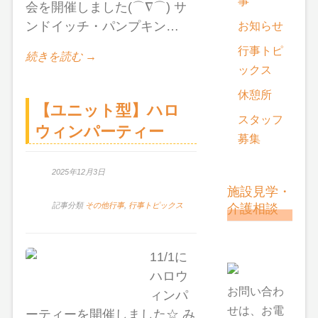
事
会を開催しました(⌒∇⌒) サ
ンドイッチ・パンプキン…
お知らせ
行事トピ
続きを読む →
ックス
休憩所
【ユニット型】ハロ
スタッフ
ウィンパーティー
募集
2025年12月3日
施設見学・
介護相談
記事分類
その他行事
,
行事トピックス
11/1に
ハロウ
お問い合わ
ィンパ
せは、お電
ーティーを開催しました☆ み