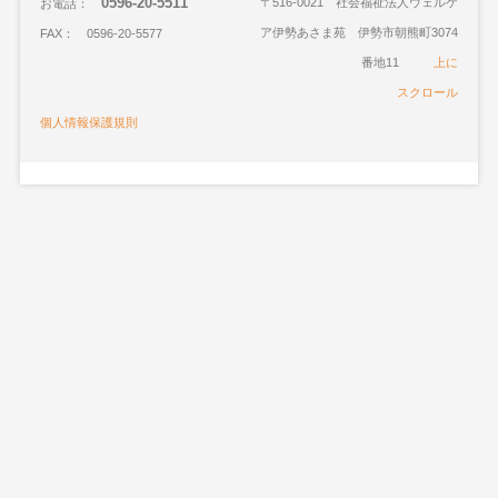
0596-20-5511
〒516-0021 社会福祉法人ウェルケ
お電話：
ア伊勢あさま苑 伊勢市朝熊町3074
FAX： 0596-20-5577
番地11
上に
スクロール
個人情報保護規則