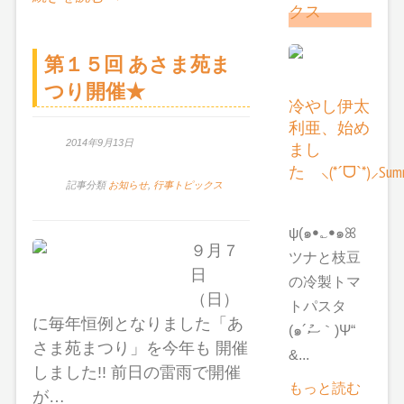
クス
第１５回 あさま苑ま
つり開催★
冷やし伊太
利亜、始め
2014年9月13日
まし
た ⸜(*ˊᗜˋ*)⸝Summ
記事分類
お知らせ
,
行事トピックス
ψ(๑ꔷ؎ꔷ๑ꕤ
９月７
ツナと枝豆
日
の冷製トマ
（日）
トパスタ
に毎年恒例となりました「あ
(๑´ސު｀)Ψ“
さま苑まつり」を今年も 開催
&...
しました!! 前日の雷雨で開催
もっと読む
が…