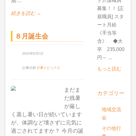
居…
ト介護職員
募集！！ [正
続きを読む →
規職員] スタ
ート月給
《手当等
８月誕生会
含》 ◆大
卒 235,000
2014年9月1日
円～ ...
記事分類
行事トピックス
もっと読む
まだま
カテゴリー
だ残暑
が厳し
地域交流
く蒸し暑い日が続いています
会
が、体調など壊さずに元気に
その他行
過ごされてますか？ 今月の誕