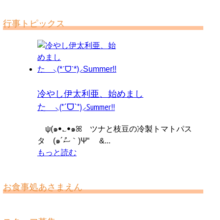
行事トピックス
冷やし伊太利亜、始めまし
た ⸜(*ˊᗜˋ*)⸝Summer!!
ψ(๑ꔷ؎ꔷ๑ꕤ ツナと枝豆の冷製トマトパス
タ (๑´ސު｀)Ψ“ &...
もっと読む
お食事処あさまえん