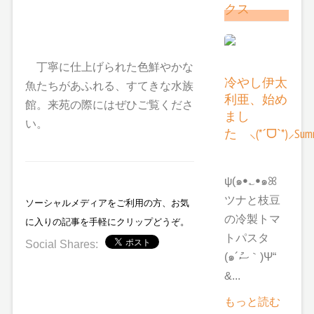
クス
丁寧に仕上げられた色鮮やかな
冷やし伊太
魚たちがあふれる、すてきな水族
利亜、始め
館。来苑の際にはぜひご覧くださ
まし
い。
た ⸜(*ˊᗜˋ*)⸝Summ
ψ(๑ꔷ؎ꔷ๑ꕤ
ツナと枝豆
ソーシャルメディアをご利用の方、お気
の冷製トマ
に入りの記事を手軽にクリップどうぞ。
トパスタ
Social Shares:
(๑´ސު｀)Ψ“
&...
もっと読む