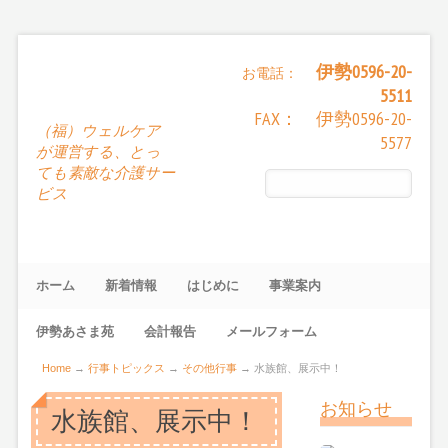
伊勢0596-20-
お電話：
5511
FAX： 伊勢0596-20-
（福）ウェルケア
5577
が運営する、とっ
ても素敵な介護サー
ビス
ホーム
新着情報
はじめに
事業案内
伊勢あさま苑
会計報告
メールフォーム
Home
→
行事トピックス
→
その他行事
→
水族館、展示中！
お知らせ
水族館、展示中！