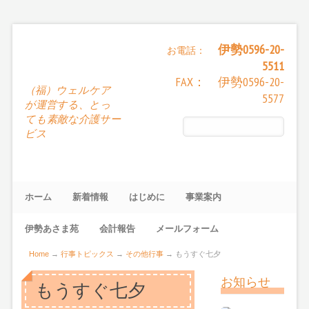
伊勢0596-20-
お電話：
5511
FAX： 伊勢0596-20-
（福）ウェルケア
5577
が運営する、とっ
ても素敵な介護サー
ビス
ホーム
新着情報
はじめに
事業案内
伊勢あさま苑
会計報告
メールフォーム
Home
→
行事トピックス
→
その他行事
→
もうすぐ七夕
お知らせ
もうすぐ七夕