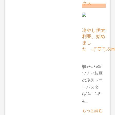
クス
冷やし伊太
利亜、始め
まし
た ⸜(*ˊᗜˋ*)⸝Summ
ψ(๑ꔷ؎ꔷ๑ꕤ
ツナと枝豆
の冷製トマ
トパスタ
(๑´ސު｀)Ψ“
&...
もっと読む