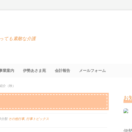
っても素敵な介護
事業案内
伊勢あさま苑
会計報告
メールフォーム
紹介（秋）
お
事分類
その他行事
,
行事トピックス
伊