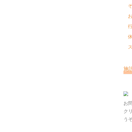
施
お
ク
う