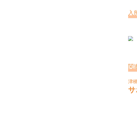
入
関
津
サ