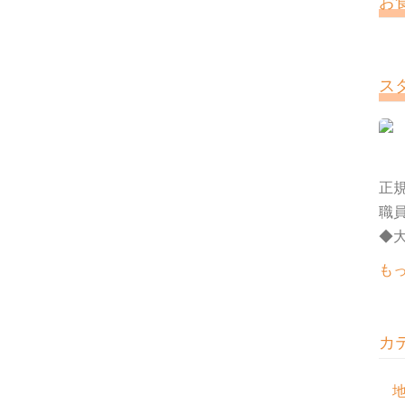
お
ス
正規
職
◆大
も
カ