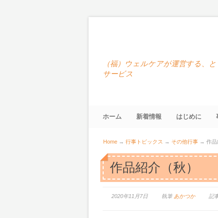
（福）ウェルケアが運営する、と
サービス
ホーム
新着情報
はじめに
Home
→
行事トピックス
→
その他行事
→
作品
作品紹介（秋）
2020年11月7日
執筆
あかつか
記