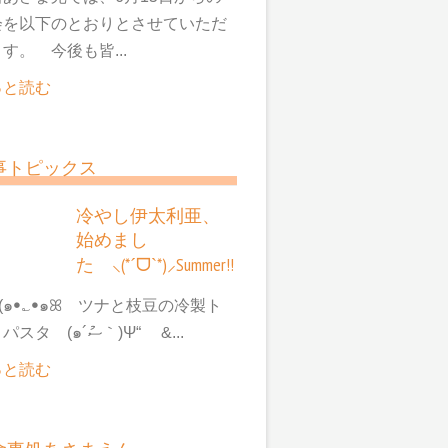
会を以下のとおりとさせていただ
す。 今後も皆...
っと読む
事トピックス
冷やし伊太利亜、
始めまし
た ⸜(*ˊᗜˋ*)⸝Summer!!
๑ꔷ؎ꔷ๑ꕤ ツナと枝豆の冷製ト
マトパスタ (๑´ސު｀)Ψ“ &...
っと読む