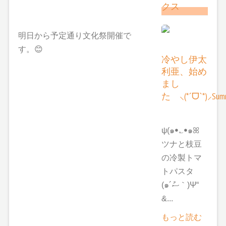
クス
明日から予定通り文化祭開催で
す。😊
冷やし伊太
利亜、始め
まし
た ⸜(*ˊᗜˋ*)⸝Summ
ψ(๑ꔷ؎ꔷ๑ꕤ
ツナと枝豆
の冷製トマ
トパスタ
(๑´ސު｀)Ψ“
&...
もっと読む