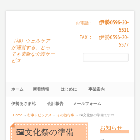
伊勢0596-20-
お電話：
5511
FAX： 伊勢0596-20-
（福）ウェルケア
5577
が運営する、とっ
ても素敵な介護サー
ビス
ホーム
新着情報
はじめに
事業案内
伊勢あさま苑
会計報告
メールフォーム
Home
→
行事トピックス
→
その他行事
→
🖼文化祭の準備です🎨
お知らせ
🖼文化祭の準備