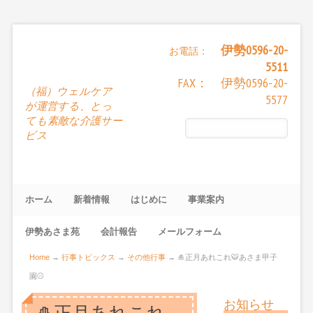
伊勢0596-20-
お電話：
5511
FAX： 伊勢0596-20-
（福）ウェルケア
5577
が運営する、とっ
ても素敵な介護サー
ビス
ホーム
新着情報
はじめに
事業案内
伊勢あさま苑
会計報告
メールフォーム
Home
→
行事トピックス
→
その他行事
→
🎍正月あれこれ🐯あさま甲子
園⚾
お知らせ
🎍正月あれこれ