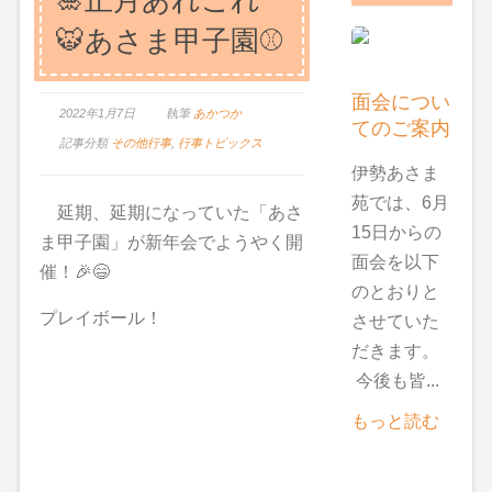
🐯あさま甲子園⚾
面会につい
2022年1月7日
執筆
あかつか
てのご案内
記事分類
その他行事
,
行事トピックス
伊勢あさま
苑では、6月
延期、延期になっていた「あさ
15日からの
ま甲子園」が新年会でようやく開
面会を以下
催！🎉😄
のとおりと
プレイボール！
させていた
だきます。
今後も皆...
もっと読む