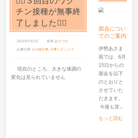
👨‍⚕️３回目のワク
チン接種が無事終
了しました👩‍⚕️
面会につい
てのご案内
2022年3月1日
執筆
あかつか
伊勢あさま
記事分類
その他行事
,
行事トピックス
苑では、6月
15日からの
現在のところ、大きな体調の
面会を以下
変化は見られていません
のとおりと
させていた
だきます。
今後も皆...
もっと読む