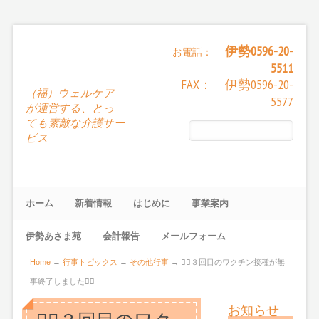
伊勢0596-20-
お電話：
5511
FAX： 伊勢0596-20-
（福）ウェルケア
5577
が運営する、とっ
ても素敵な介護サー
ビス
ホーム
新着情報
はじめに
事業案内
伊勢あさま苑
会計報告
メールフォーム
Home
→
行事トピックス
→
その他行事
→
👨‍⚕️３回目のワクチン接種が無
事終了しました👩‍⚕️
お知らせ