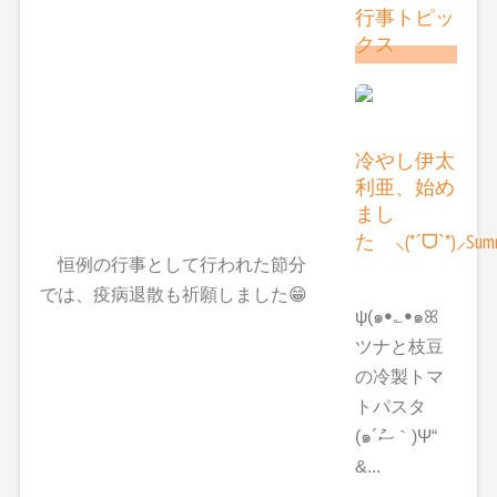
行事トピッ
クス
冷やし伊太
利亜、始め
まし
た ⸜(*ˊᗜˋ*)⸝Summ
恒例の行事として行われた節分
では、疫病退散も祈願しました😁
ψ(๑ꔷ؎ꔷ๑ꕤ
ツナと枝豆
の冷製トマ
トパスタ
(๑´ސު｀)Ψ“
&...