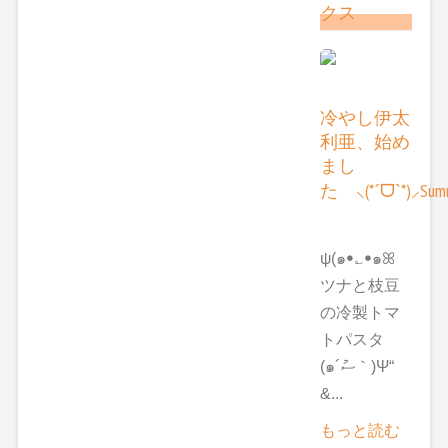
クス
冷やし伊太
利亜、始め
まし
た ⸜(*ˊᗜˋ*)⸝Summ
ψ(๑ꔷ؎ꔷ๑ꕤ
ツナと枝豆
の冷製トマ
トパスタ
(๑´ސު｀)Ψ“
&...
もっと読む