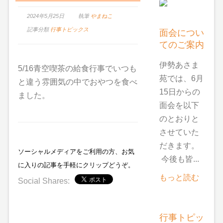
2024年5月25日
執筆
やまねこ
記事分類
行事トピックス
面会につい
てのご案内
伊勢あさま
5/16青空喫茶の給食行事でいつも
苑では、6月
と違う雰囲気の中でおやつを食べ
15日からの
ました。
面会を以下
のとおりと
させていた
だきます。
ソーシャルメディアをご利用の方、お気
今後も皆...
に入りの記事を手軽にクリップどうぞ。
もっと読む
Social Shares:
行事トピッ