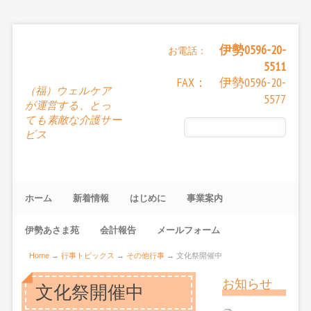
伊勢0596-20-
お電話：
5511
FAX： 伊勢0596-20-
（福）ウェルケア
5577
が運営する、とっ
ても素敵な介護サー
ビス
ホーム
新着情報
はじめに
事業案内
伊勢あさま苑
会計報告
メールフォーム
Home
→
行事トピックス
→
その他行事
→
文化祭開催中
お知らせ
文化祭開催中