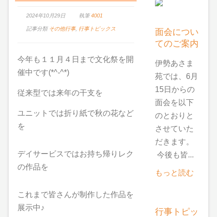
2024年10月29日
執筆
4001
記事分類
その他行事
,
行事トピックス
面会につい
てのご案内
今年も１１月４日まで文化祭を開
伊勢あさま
催中です(*^-^*)
苑では、6月
15日からの
従来型では来年の干支を
面会を以下
ユニットでは折り紙で秋の花など
のとおりと
を
させていた
だきます。
デイサービスではお持ち帰りレク
今後も皆...
の作品を
もっと読む
これまで皆さんが制作した作品を
展示中♪
行事トピッ