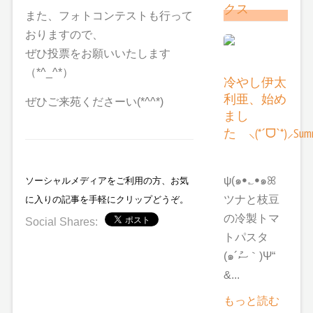
クス
また、フォトコンテストも行って
おりますので、
ぜひ投票をお願いいたします
（*^_^*）
冷やし伊太
利亜、始め
ぜひご来苑くださーい(*^^*)
まし
た ⸜(*ˊᗜˋ*)⸝Summ
ψ(๑ꔷ؎ꔷ๑ꕤ
ソーシャルメディアをご利用の方、お気
ツナと枝豆
に入りの記事を手軽にクリップどうぞ。
の冷製トマ
Social Shares:
トパスタ
(๑´ސު｀)Ψ“
&...
もっと読む