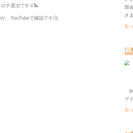
ロチ退治です⚔🐍
面
きま
YouTubeで確認です🤔
も
行
ψ(
も