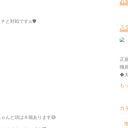
お
チと対戦です⚔🛡
ス
正規
職
◆大
も
カ
ゃんと頭は８個あります😅