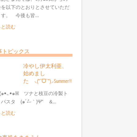
会を以下のとおりとさせていただ
す。 今後も皆...
っと読む
事トピックス
冷やし伊太利亜、
始めまし
た ⸜(*ˊᗜˋ*)⸝Summer!!
๑ꔷ؎ꔷ๑ꕤ ツナと枝豆の冷製ト
マトパスタ (๑´ސު｀)Ψ“ &...
っと読む