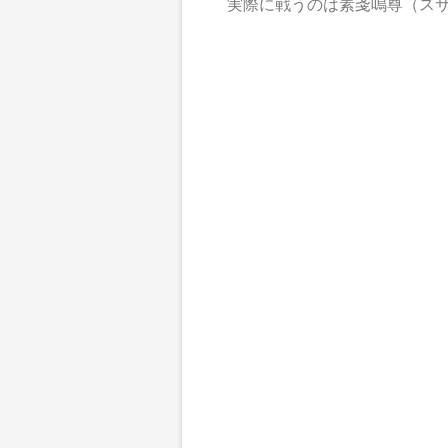
実際に戦うのは素戔嗚尊（スサ