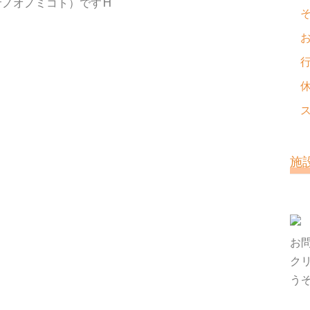
ノオノミコト）です⛩
施
お
ク
う