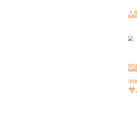
入
関
津
サ