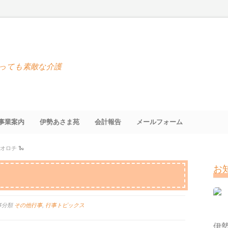
っても素敵な介護
事業案内
伊勢あさま苑
会計報告
メールフォーム
オロチ 🐍
お
事分類
その他行事
,
行事トピックス
伊