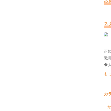
お
ス
正規
職
◆大
も
カ