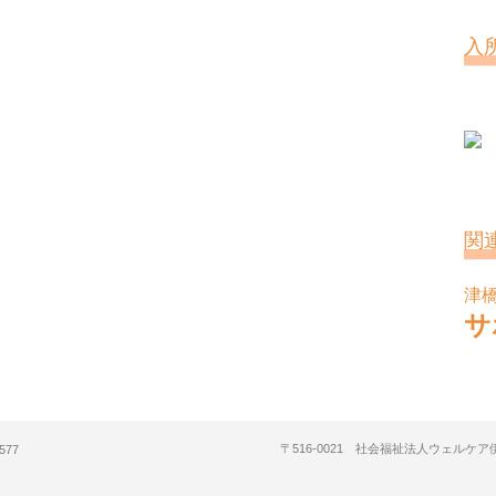
入
関
津
サ
〒516-0021 社会福祉法人ウェルケ
577