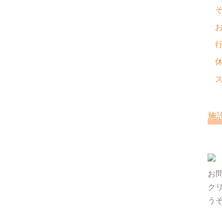
施
お
ク
う