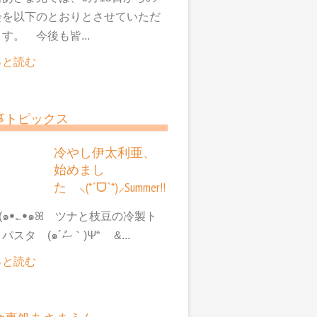
会を以下のとおりとさせていただ
す。 今後も皆...
っと読む
事トピックス
冷やし伊太利亜、
始めまし
た ⸜(*ˊᗜˋ*)⸝Summer!!
๑ꔷ؎ꔷ๑ꕤ ツナと枝豆の冷製ト
マトパスタ (๑´ސު｀)Ψ“ &...
っと読む