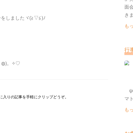
面
きま
しましたヾ(≧▽≦)ﾉ
も
行
◍)。✧♡
ψ(
に入りの記事を手軽にクリップどうぞ。
も