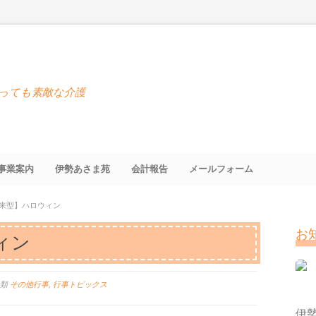
っても素敵な介護
事業案内
伊勢あさま苑
会計報告
メールフォーム
来型】ハロウィン
お
ィン
分類
その他行事
,
行事トピックス
伊