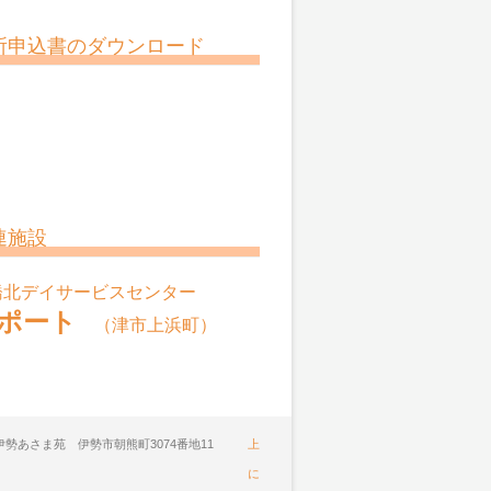
所申込書のダウンロード
連施設
橋北デイサービスセンター
ポート
（津市上浜町）
ア伊勢あさま苑 伊勢市朝熊町3074番地11
上
に