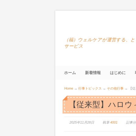
（福）ウェルケアが運営する、と
サービス
ホーム
新着情報
はじめに
Home
→
行事トピックス
→
その他行事
→
【従
【従来型】ハロウ
2025年11月28日
執筆
4001
記事