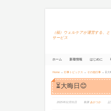
（福）ウェルケアが運営する、と
サービス
ホーム
新着情報
はじめに
Home
→
行事トピックス
→
その他行事
→
⏳大
⏳大晦日😊
2025年12月31日
執筆
あかつか
記