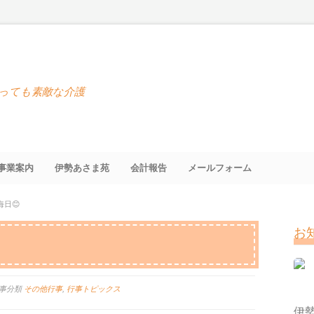
っても素敵な介護
事業案内
伊勢あさま苑
会計報告
メールフォーム
晦日😊
お
事分類
その他行事
,
行事トピックス
伊