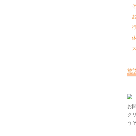
施
お
ク
う