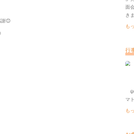
面
きま
謝😊
も

行
ψ(
も