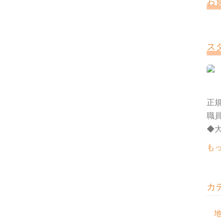
お
ス
正規
職
◆大
も
カ