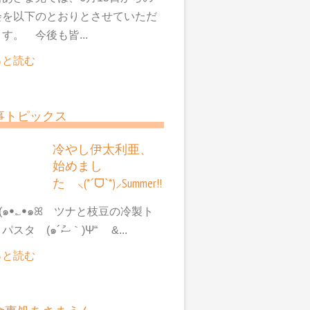
会を以下のとおりとさせていただ
す。 今後も皆...
っと読む
事トピックス
冷やし伊太利亜、
始めまし
た ⸜(*ˊᗜˋ*)⸝Summer!!
๑ꔷ؎ꔷ๑ꕤ ツナと枝豆の冷製ト
マトパスタ (๑´ސު｀)Ψ“ &...
っと読む