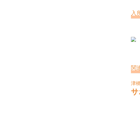
入
関
津
サ