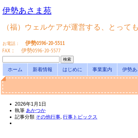
伊勢あさま苑
（福）ウェルケアが運営する、とって
伊勢0596-20-5511
お電話：
FAX： 伊勢0596-20-5577
検
索:
ホーム
新着情報
はじめに
事業案内
伊勢あ
2026年1月1日
執筆
あかつか
記事分類
その他行事
,
行事トピックス