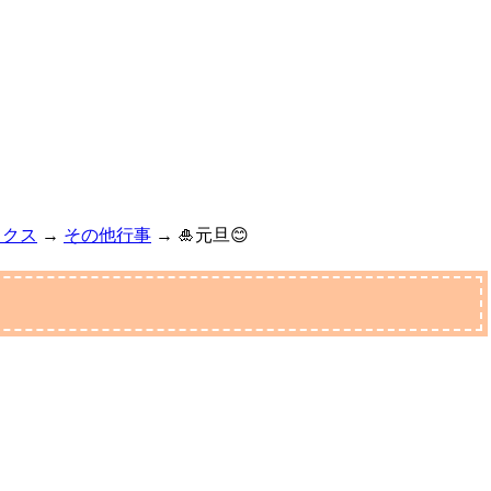
ックス
→
その他行事
→
🎍元旦😊