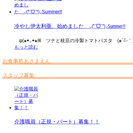
冷やし伊太利亜、始めました ⸜(*ˊᗜˋ*)⸝Summer!!
ψ(๑ꔷ؎ꔷ๑ꕤ
もっと読む
お食事処あさまえん
スタッフ募集
介護職員（正規・パート）募集！！