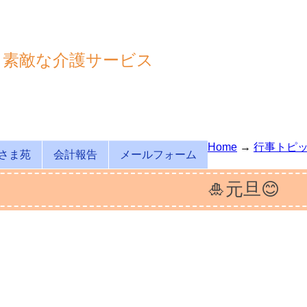
も素敵な介護サービス
Home
→
行事トピ
さま苑
会計報告
メールフォーム
🎍元旦😊