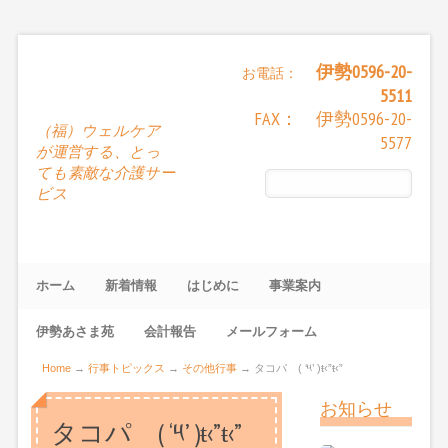
伊勢0596-20-
お電話：
5511
FAX： 伊勢0596-20-
（福）ウェルケア
5577
が運営する、とっ
ても素敵な介護サー
ビス
ホーム
新着情報
はじめに
事業案内
伊勢あさま苑
会計報告
メールフォーム
Home
→
行事トピックス
→
その他行事
→
タコパ ( ‘༥’ )ŧ‹”ŧ‹”
お知らせ
タコパ ( ‘༥’ )ŧ‹”ŧ‹”