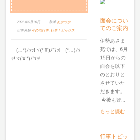
面会につい
2026年6月10日
執筆
あかつか
てのご案内
記事分類
その他行事
,
行事トピックス
伊勢あさま
苑では、6月
ゞ(｡｡*)ﾉｳｯ!ヾ(*’ﾛ’)ﾉ”ﾏｯ!ゞ(*｡｡)ﾉｳ
15日からの
ｯ!ヾ(‘ﾛ’*)ﾉ”ﾏｯ!
面会を以下
のとおりと
させていた
だきます。
今後も皆...
もっと読む
行事トピッ