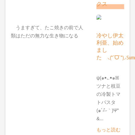
クス
うますぎて、たこ焼きの前で人
冷やし伊太
類はただの無力な生き物になる
利亜、始め
まし
た ⸜(*ˊᗜˋ*)⸝Summ
ψ(๑ꔷ؎ꔷ๑ꕤ
ツナと枝豆
の冷製トマ
トパスタ
(๑´ސު｀)Ψ“
&...
もっと読む