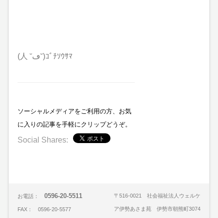
(人 ˘ڡ˘)ｺﾞﾁｿｳｻﾏ
ソーシャルメディアをご利用の方、お気
に入りの記事を手軽にクリップどうぞ。
Social Shares:
0596-20-5511
〒516-0021 社会福祉法人ウェルケ
お電話：
ア伊勢あさま苑 伊勢市朝熊町3074
FAX： 0596-20-5577