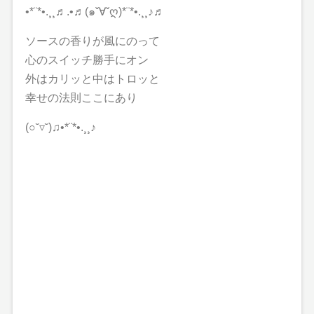
•*¨*•.¸¸♬.•♬(๑ˇ∀ˇღ)*¨*•.¸¸♪♬
ソースの香りが風にのって
心のスイッチ勝手にオン
外はカリッと中はトロッと
幸せの法則ここにあり
(○˘▿˘)♫•*¨*•.¸¸♪