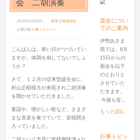
会 二胡演奏
面会につい
2013年12月20日
執筆
広報委員会
てのご案内
記事分類
行事トピックス
伊勢あさま
苑では、6月
こんばんは。寒い日がつづいてい
15日からの
ますが、体調を崩してないでしょ
面会を以下
うか？
のとおりと
さて、１２月の従来型誕生会に、
させていた
村山正昭様方が来苑され二胡演奏
だきます。
を聞かせていただきました。
今後も皆...
童謡や、懐かしい歌など、さまざ
もっと読む
まな音楽を奏でていて、皆様聞き
入っていました。
行事トピッ
二胡という楽器に皆様興味津々な