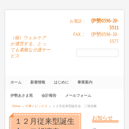
伊勢0596-20-
お電話：
5511
FAX： 伊勢0596-20-
（福）ウェルケア
5577
が運営する、とっ
ても素敵な介護サー
ビス
ホーム
新着情報
はじめに
事業案内
伊勢あさま苑
会計報告
メールフォーム
Home
→
行事トピックス
→
１２月従来型誕生会 二胡演奏
お知らせ
１２月従来型誕生