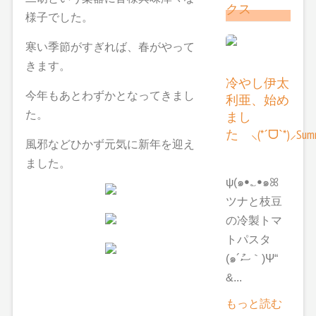
クス
様子でした。
寒い季節がすぎれば、春がやって
きます。
冷やし伊太
今年もあとわずかとなってきまし
利亜、始め
まし
た。
た ⸜(*ˊᗜˋ*)⸝Summ
風邪などひかず元気に新年を迎え
ました。
ψ(๑ꔷ؎ꔷ๑ꕤ
ツナと枝豆
の冷製トマ
トパスタ
(๑´ސު｀)Ψ“
&...
もっと読む