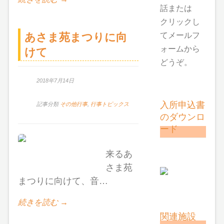
話または
クリックし
あさま苑まつりに向
てメールフ
ォームから
けて
どうぞ。
2018年7月14日
入所申込書
記事分類
その他行事
,
行事トピックス
のダウンロ
ード
来るあ
さま苑
まつりに向けて、音…
続きを読む →
関連施設