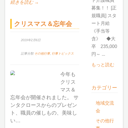
ト介護職員
続きを読む →
募集！！ [正
規職員] スタ
クリスマス＆忘年会
ート月給
《手当等
含》 ◆大
2019年2月6日
卒 235,000
円～ ...
記事分類
その他行事
,
行事トピックス
もっと読む
今年も
クリス
カテゴリー
マス＆
忘年会が開催されました。 サ
地域交流
ンタクロースからのプレゼン
会
ト、職員の催しもの、美味し
い…
その他行