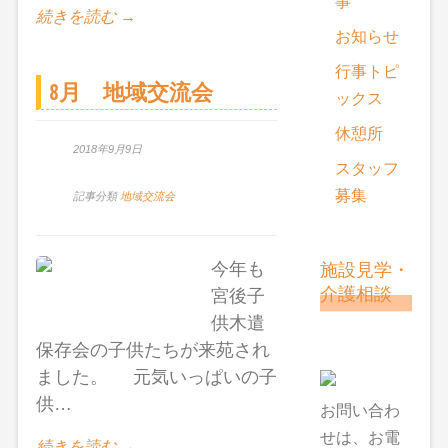
事
続きを読む →
お知らせ
行事トピ
8月 地域交流会
ックス
休憩所
2018年9月9日
スタッフ
募集
記事分類
地域交流会
施設見学・
今年も
介護相談
宮後子
供木遣
保存会の子供たちが来苑され
ました。 元気いっぱいの子
供…
お問い合わ
せは、お電
続きを読む →