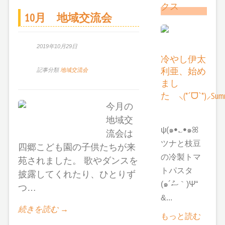
クス
10月 地域交流会
2019年10月29日
冷やし伊太
利亜、始め
記事分類
地域交流会
まし
た ⸜(*ˊᗜˋ*)⸝Summ
今月の
地域交
ψ(๑ꔷ؎ꔷ๑ꕤ
流会は
ツナと枝豆
四郷こども園の子供たちが来
の冷製トマ
苑されました。 歌やダンスを
トパスタ
披露してくれたり、ひとりず
(๑´ސު｀)Ψ“
つ…
&...
続きを読む →
もっと読む