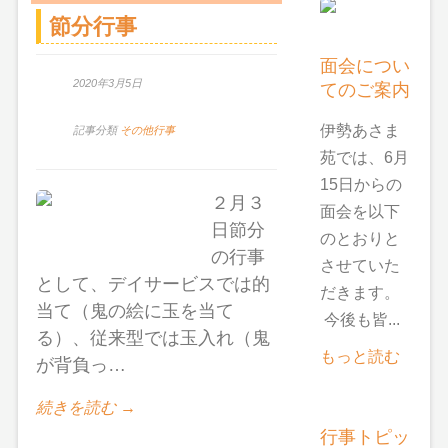
節分行事
面会につい
2020年3月5日
てのご案内
伊勢あさま
記事分類
その他行事
苑では、6月
15日からの
２月３
面会を以下
日節分
のとおりと
の行事
させていた
として、デイサービスでは的
だきます。
当て（鬼の絵に玉を当て
今後も皆...
る）、従来型では玉入れ（鬼
もっと読む
が背負っ…
続きを読む →
行事トピッ