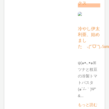
クス
冷やし伊太
利亜、始め
まし
た ⸜(*ˊᗜˋ*)⸝Summ
ψ(๑ꔷ؎ꔷ๑ꕤ
ツナと枝豆
の冷製トマ
トパスタ
(๑´ސު｀)Ψ“
&...
もっと読む