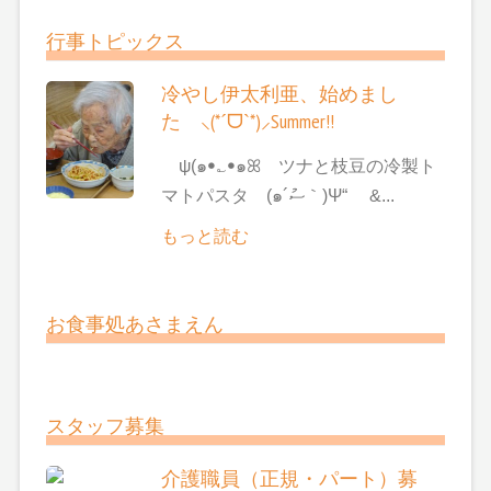
行事トピックス
冷やし伊太利亜、始めまし
た ⸜(*ˊᗜˋ*)⸝Summer!!
ψ(๑ꔷ؎ꔷ๑ꕤ ツナと枝豆の冷製ト
マトパスタ (๑´ސު｀)Ψ“ &...
もっと読む
お食事処あさまえん
スタッフ募集
介護職員（正規・パート）募