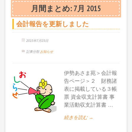
月間まとめ:
7月 2015
会計報告を更新しました
2015年7月23日
記事分類
お知らせ
伊勢あさま苑＞会計報
告ページ＞２ 財務諸
表に掲載している３帳
票 資金収支計算書 事
業活動収支計算書 …
続きを読む →