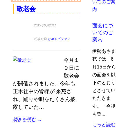
敬老会
面会につ
2015年9月23日
いてのご
案内
記事分類
行事トピックス
伊勢あさま
苑では、6
今月１
月15日から
９日に
の面会を以
敬老会
下のとおり
が開催されました。今年も
とさせてい
正木社中の皆様が 来苑さ
ただきま
れ、踊りや唄をたくさん披
す。 今後
露していた…
も皆...
続きを読む →
もっと読む