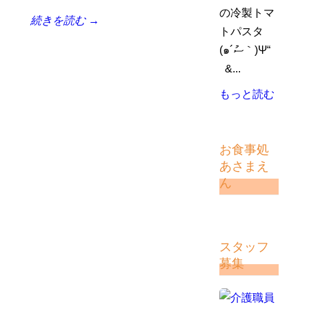
の冷製トマ
続きを読む →
トパスタ
(๑´ސު｀)Ψ“
&...
もっと読む
お食事処
あさまえ
ん
スタッフ
募集