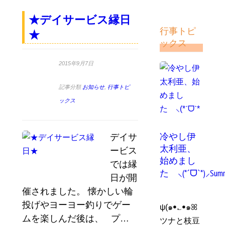
★デイサービス縁日
行事トピ
★
ックス
2015年9月7日
記事分類
お知らせ
,
行事トピ
ックス
冷やし伊
デイサ
太利亜、
ービス
始めまし
では縁
た ⸜(*ˊᗜˋ*)⸝Summ
日が開
催されました。 懐かしい輪
投げやヨーヨー釣りでゲー
ψ(๑ꔷ؎ꔷ๑ꕤ
ムを楽しんだ後は、 プ…
ツナと枝豆