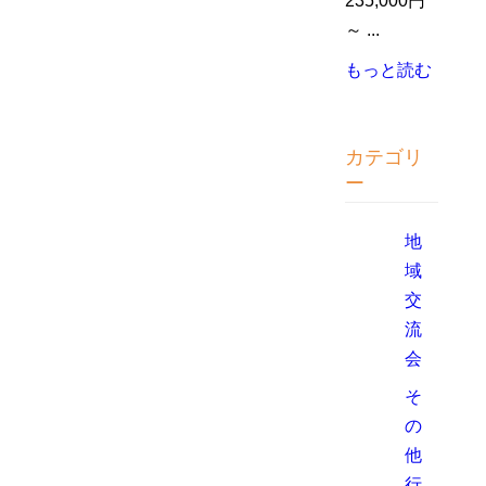
235,000円
～ ...
もっと読む
カテゴリ
ー
地
域
交
流
会
そ
の
他
行