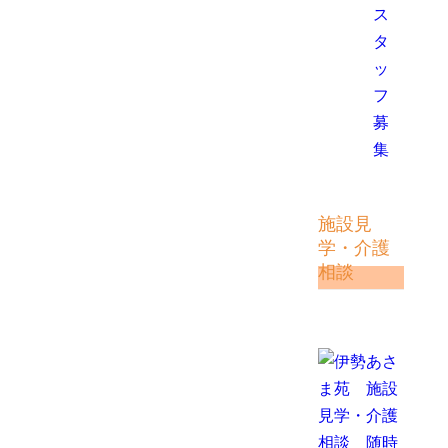
ス
タ
ッ
フ
募
集
施設見
学・介護
相談