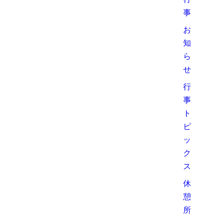
事
お
知
ら
せ
行
事
ト
ピ
ッ
ク
ス
休
憩
所