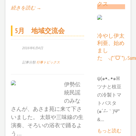
クス
続きを読む →
5月 地域交流会
冷やし伊太
利亜、始め
2016年6月4日
まし
た ⸜(*ˊᗜˋ*)⸝Summ
記事分類
行事トピックス
ψ(๑ꔷ؎ꔷ๑ꕤ
伊勢伝
ツナと枝豆
統民謡
の冷製トマ
のみな
トパスタ
さんが、あさま苑に来て下さ
(๑´ސު｀)Ψ“
いました。 太鼓や三味線の生
&...
演奏、そろいの浴衣で踊るよ
もっと読む
う…