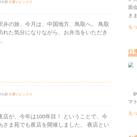
事分類
行事トピックス
面
きま
駅弁の旅、今月は、中国地方、鳥取へ。 鳥取
も
訪れた気分になりながら、お弁当をいただき
…
行
ψ(
事分類
行事トピックス
も
夜店が、今年は100年目！ ということで、今
あさま苑でも夜店を開催しました。 夜店とい