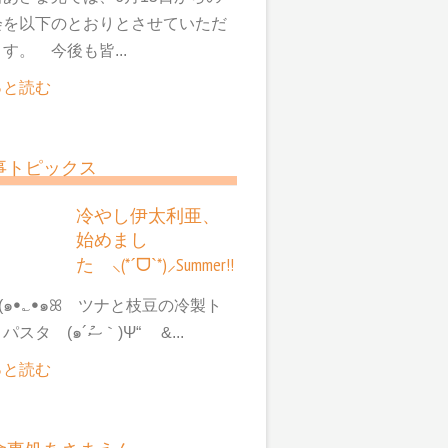
会を以下のとおりとさせていただ
す。 今後も皆...
っと読む
事トピックス
冷やし伊太利亜、
始めまし
た ⸜(*ˊᗜˋ*)⸝Summer!!
๑ꔷ؎ꔷ๑ꕤ ツナと枝豆の冷製ト
マトパスタ (๑´ސު｀)Ψ“ &...
っと読む