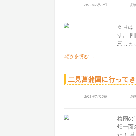
2016年7月12日
記
６月は
す。 
意しま
続きを読む →
二見菖蒲園に行って
2016年7月12日
記
梅雨の
畑一面
た！ 菖