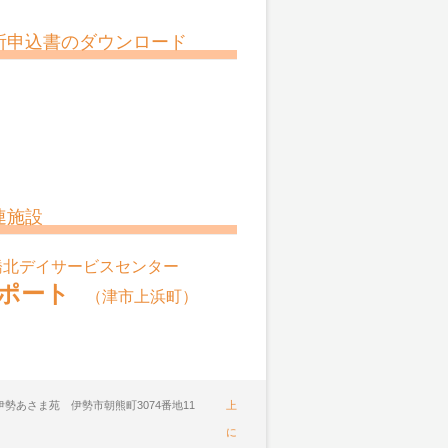
所申込書のダウンロード
連施設
橋北デイサービスセンター
ポート
（津市上浜町）
ア伊勢あさま苑 伊勢市朝熊町3074番地11
上
に