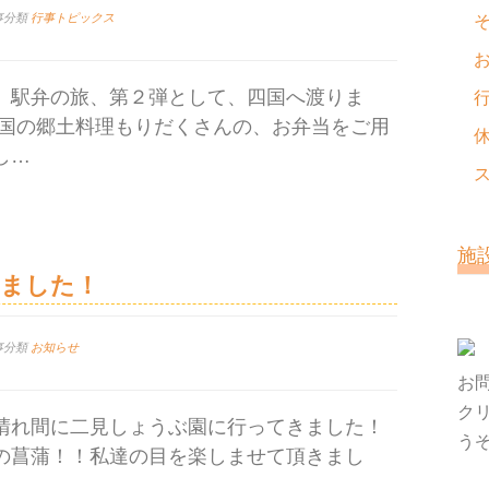
事分類
行事トピックス
、駅弁の旅、第２弾として、四国へ渡りま
四国の郷土料理もりだくさんの、お弁当をご用
し…
施
きました！
事分類
お知らせ
お
ク
晴れ間に二見しょうぶ園に行ってきました！
う
の菖蒲！！私達の目を楽しませて頂きまし
…