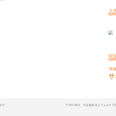
入
関
津
サ
〒516-0021 社会福祉法人ウェルケ
577