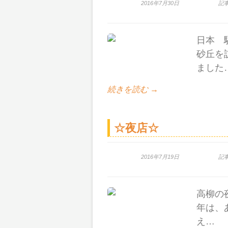
2016年7月30日
記
日本 
砂丘を
ました
続きを読む →
☆夜店☆
2016年7月19日
記
高柳の
年は、
え…