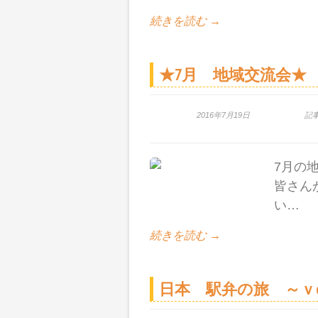
続きを読む →
★7月 地域交流会★
2016年7月19日
記
7月の
皆さん
い…
続きを読む →
日本 駅弁の旅 ～ｖol