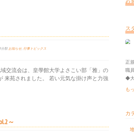
お
ス
事分類
お知らせ
,
行事トピックス
正規
地域交流会は、皇學館大学よさこい部「雅」の
職
が 来苑されました。 若い元気な掛け声と力強
◆大
も
カ
.2～