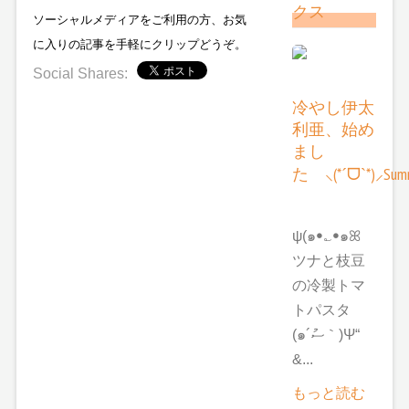
クス
ソーシャルメディアをご利用の方、お気
に入りの記事を手軽にクリップどうぞ。
Social Shares:
冷やし伊太
利亜、始め
まし
た ⸜(*ˊᗜˋ*)⸝Summ
ψ(๑ꔷ؎ꔷ๑ꕤ
ツナと枝豆
の冷製トマ
トパスタ
(๑´ސު｀)Ψ“
&...
もっと読む