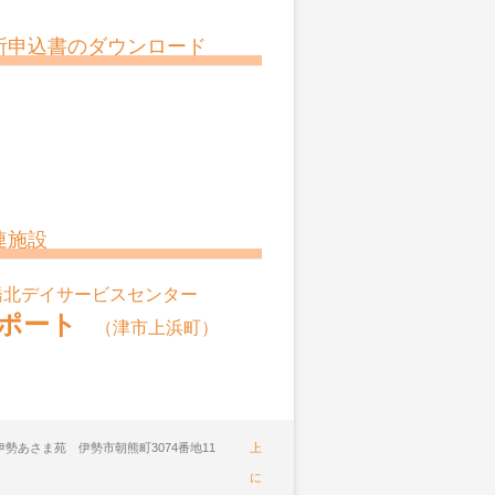
所申込書のダウンロード
連施設
橋北デイサービスセンター
ポート
（津市上浜町）
ア伊勢あさま苑 伊勢市朝熊町3074番地11
上
に