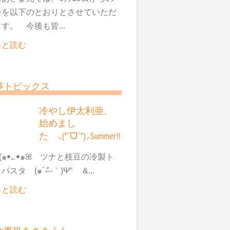
会を以下のとおりとさせていただ
す。 今後も皆...
っと読む
事トピックス
冷やし伊太利亜、
始めまし
た ⸜(*ˊᗜˋ*)⸝Summer!!
๑ꔷ؎ꔷ๑ꕤ ツナと枝豆の冷製ト
マトパスタ (๑´ސު｀)Ψ“ &...
っと読む