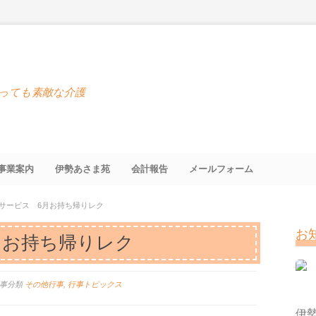
っても素敵な介護
事業案内
伊勢あさま苑
会計報告
メールフォーム
サービス 6月お持ち帰りレク
お
月お持ち帰りレク
記事分類
その他行事
,
行事トピックス
伊