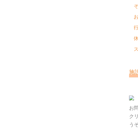
施
お
ク
う