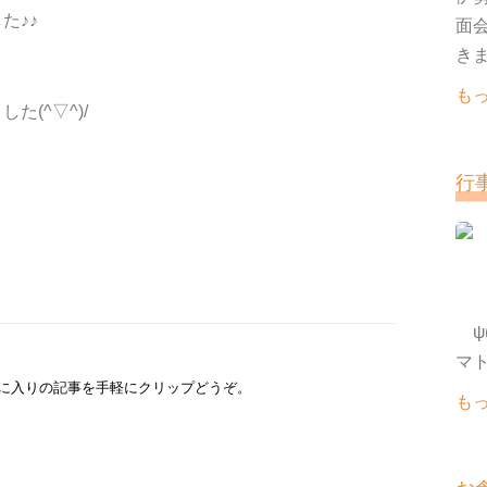
た♪♪
面
きま
も
(^▽^)/
行
ψ(
に入りの記事を手軽にクリップどうぞ。
も