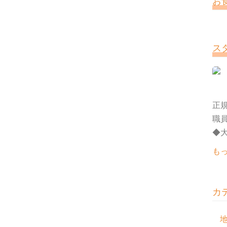
お
ス
正規
職
◆大
も
カ