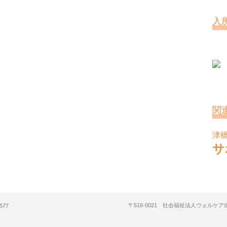
入
関
津
サ
〒516-0021 社会福祉法人ウェルケ
577