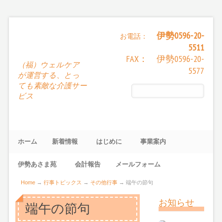
伊勢0596-20-
お電話：
5511
FAX： 伊勢0596-20-
（福）ウェルケア
5577
が運営する、とっ
ても素敵な介護サー
ビス
ホーム
新着情報
はじめに
事業案内
伊勢あさま苑
会計報告
メールフォーム
Home
→
行事トピックス
→
その他行事
→
端午の節句
お知らせ
端午の節句