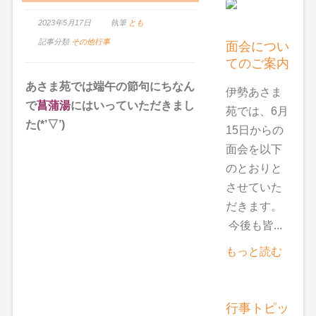
2023年5月17日
執筆
とも
記事分類
その他行事
面会につい
てのご案内
あさま苑では端午の節句にちなん
伊勢あさま
で
菖蒲湯
にはいっていただきまし
苑では、6月
た(*’▽’)
15日からの
面会を以下
のとおりと
させていた
だきます。
今後も皆...
もっと読む
行事トピッ