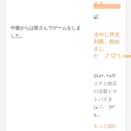
クス
午後からは皆さんでゲームをしま
冷やし伊太
した。
利亜、始め
まし
た ⸜(*ˊᗜˋ*)⸝Summ
ψ(๑ꔷ؎ꔷ๑ꕤ
ツナと枝豆
の冷製トマ
トパスタ
(๑´ސު｀)Ψ“
&...
もっと読む